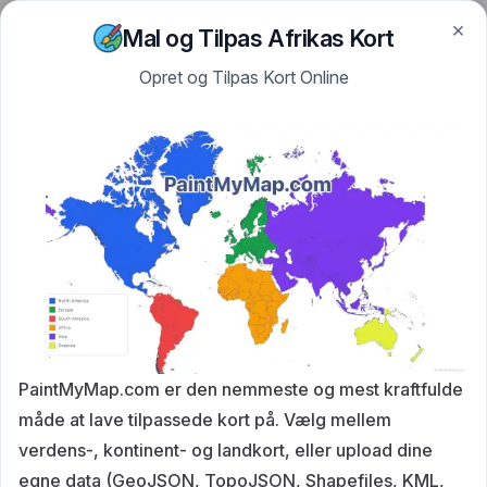
×
Skip to content
PaintMyMap
Mal og Tilpas Afrikas Kort
Opret og Tilpas Kort Online
PaintMyMap.com er den nemmeste og mest kraftfulde
måde at lave tilpassede kort på. Vælg mellem
verdens-, kontinent- og landkort, eller upload dine
egne data (GeoJSON, TopoJSON, Shapefiles, KML,