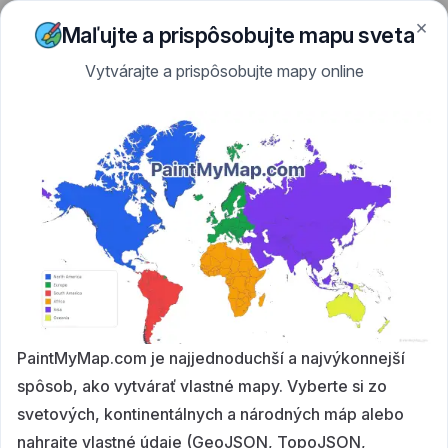
×
Skip to content
PaintMyMap
Maľujte a prispôsobujte mapu sveta
Vytvárajte a prispôsobujte mapy online
PaintMyMap.com je najjednoduchší a najvýkonnejší
spôsob, ako vytvárať vlastné mapy. Vyberte si zo
svetových, kontinentálnych a národných máp alebo
nahrajte vlastné údaje (GeoJSON, TopoJSON,