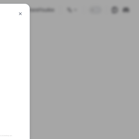
🗺️🕹 GuessWhereYouAre
×