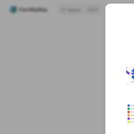
Mai
PaintMyMap
H
Search
K
Skip to content