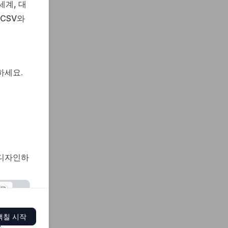
세계, 대
 CSV와
하세요.
 디자인하
색칠 시작
y
.