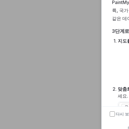
Paint
륙, 국가
같은 데
3단계로
지도
맞춤화
세요.
다시 보