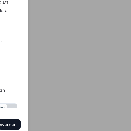
buat
data
ri.
dan
ewarnai
y
.