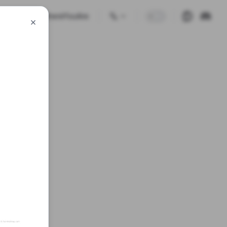
🗺️🕹 GuessWhereYouAre
×