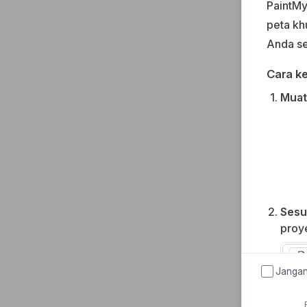
PaintMy
peta kh
Anda se
Cara ke
Muat
Sesu
proy
Jangan 