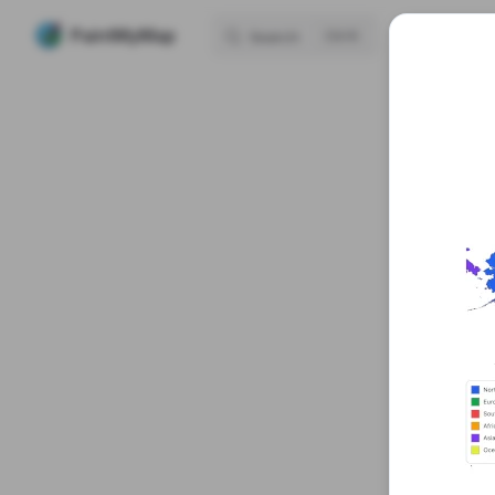
Mai
PaintMyMap
H
Search
K
Skip to content