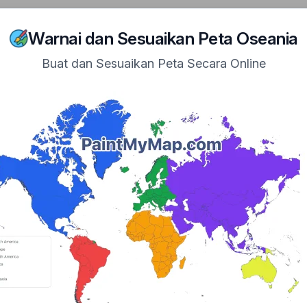
n Navigation
ome
Maps
Tutorial
Examples
Showcase
About
Warnai dan Sesuaikan Peta Oseania
Buat dan Sesuaikan Peta Secara Online