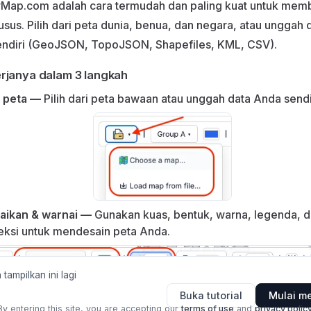
Map.com adalah cara termudah dan paling kuat untuk mem
usus. Pilih dari peta dunia, benua, dan negara, atau unggah 
ndiri (GeoJSON, TopoJSON, Shapefiles, KML, CSV).
rjanya dalam 3 langkah
 peta —
Pilih dari peta bawaan atau unggah data Anda sendi
aikan & warnai —
Gunakan kuas, bentuk, warna, legenda, 
eksi untuk mendesain peta Anda.
tampilkan ini lagi
Buka tutorial
Mulai m
By entering this site, you are accepting our
terms of use
and
privacy polic