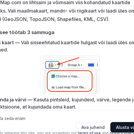
Map.com on lihtsaim ja võimsaim viis kohandatud kaartide
s. Vali maailmakaart, mandri- või riigikaart või laadi üles o
 (GeoJSON, TopoJSON, Shapefiles, KML, CSV).
 see töötab 3 sammuga
i kaart —
Vali sisseehitatud kaartide hulgast või laadi üles 
ed.
nda ja värvi —
Kasuta pintsleid, kujundeid, värve, legende j
ktsioone, et kujundada oma kaart.
ita seda enam
Ava juhend
Alusta v
By entering this site, you are accepting our
terms of use
and
privacy polic