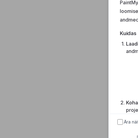
PaintMy
loomisek
andmed
Kuidas
Laad
andm
Koha
proje
Ära nä