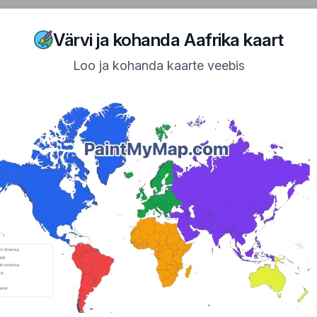
n Navigation
ome
Maps
Tutorial
Examples
Showcase
About
Värvi ja kohanda Aafrika kaart
Loo ja kohanda kaarte veebis