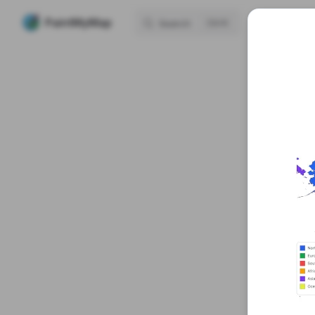
Mai
PaintMyMap
H
Search
K
Skip to content