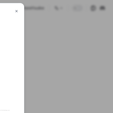
🗺️🕹 GuessWhereYouAre
×